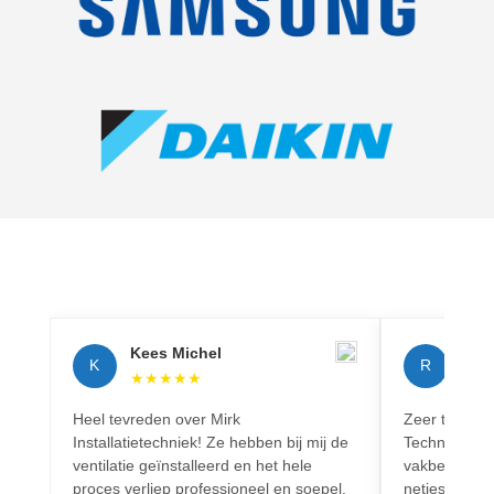
Kees Michel
Rich
K
R
★
★
★
★
★
★
★
Heel tevreden over Mirk
Zeer tevreden
Installatietechniek! Ze hebben bij mij de
Techniek! Pr
ventilatie geïnstalleerd en het hele
vakbekwaam.
proces verliep professioneel en soepel.
netjes en vo