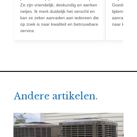
Ze zijn vriendelijk, deskundig en werken
Goede commun
netjes. Ik merk duidelijk het verschil en
tijdens het h
kan ze zeker aanraden aan iedereen die
aanrader voo
op zoek is naar kwaliteit en betrouwbare
naar kwalitei
service.
Andere artikelen.