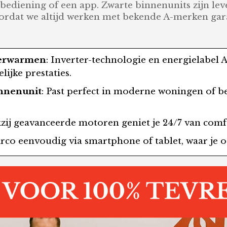
sbediening of een app. Zwarte binnenunits zijn le
Doordat we altijd werken met bekende A-merken g
verwarmen
: Inverter-technologie en energielabel
ijke prestaties.
innenunit
: Past perfect in moderne woningen of be
kzij geavanceerde motoren geniet je 24/7 van comf
airco eenvoudig via smartphone of tablet, waar je 