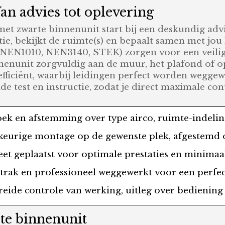
Van advies tot oplevering
e met zwarte binnenunit start bij een deskundig ad
tie, bekijkt de ruimte(s) en bepaalt samen met jou 
 NEN1010, NEN3140, STEK) zorgen voor een veilig
nenunit zorgvuldig aan de muur, het plafond of op
efficiënt, waarbij leidingen perfect worden wegge
ide test en instructie, zodat je direct maximale con
oek en afstemming over type airco, ruimte-indeli
keurige montage op de gewenste plek, afgestemd o
reet geplaatst voor optimale prestaties en minimaa
 strak en professioneel weggewerkt voor een perfec
breide controle van werking, uitleg over bedienin
rte binnenunit