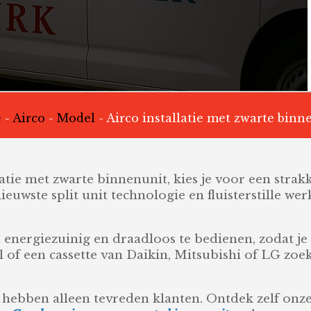
e
-
Airco
-
Model
-
Airco installatie met zwarte binn
allatie met zwarte binnenunit, kies je voor een str
euwste split unit technologie en fluisterstille w
 energiezuinig en draadloos te bedienen, zodat je 
of een cassette van Daikin, Mitsubishi of LG zoekt:
 hebben alleen tevreden klanten. Ontdek zelf onze