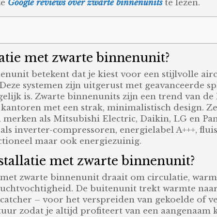
ze
Google reviews over zwarte binnenunits
te lezen.
latie met zwarte binnenunit?
enunit betekent dat je kiest voor een stijlvolle a
Deze systemen zijn uitgerust met geavanceerde sp
ijk is. Zwarte binnenunits zijn een trend van de l
kantoren met een strak, minimalistisch design. Ze
van merken als Mitsubishi Electric, Daikin, LG en P
s inverter-compressoren, energielabel A+++, fluist
nctioneel maar ook energiezuinig.
stallatie met zwarte binnenunit?
 met zwarte binnenunit draait om circulatie, warm
chtvochtigheid. De buitenunit trekt warmte naar b
catcher – voor het verspreiden van gekoelde of 
ur zodat je altijd profiteert van een aangenaam 