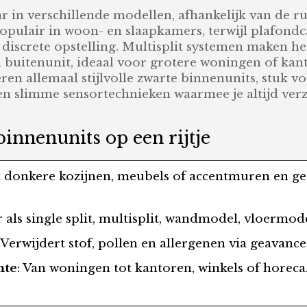
r in verschillende modellen, afhankelijk van de r
opulair in woon- en slaapkamers, terwijl plafond
discrete opstelling. Multisplit systemen maken 
 buitenunit, ideaal voor grotere woningen of kan
ren allemaal stijlvolle zwarte binnenunits, stuk v
 en slimme sensortechnieken waarmee je altijd ver
innenunits op een rijtje
 donkere kozijnen, meubels of accentmuren en geef
r als single split, multisplit, wandmodel, vloermod
: Verwijdert stof, pollen en allergenen via geavancee
mte
: Van woningen tot kantoren, winkels of horeca.