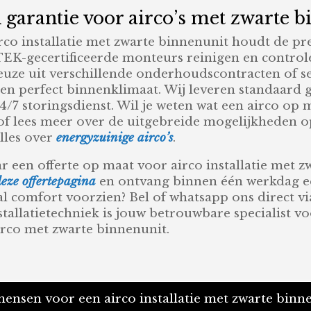
garantie voor airco’s met zwarte b
co installatie met zwarte binnenunit houdt de pre
EK-gecertificeerde monteurs reinigen en controle
e keuze uit verschillende onderhoudscontracten o
 een perfect binnenklimaat. Wij leveren standaard
24/7 storingsdienst. Wil je weten wat een airco op 
of lees meer over de uitgebreide mogelijkheden 
lles over
energyzuinige airco’s
.
r een offerte op maat voor airco installatie met z
deze offertepagina
en ontvang binnen één werkdag ee
l comfort voorzien? Bel of whatsapp ons direct vi
tallatietechniek is jouw betrouwbare specialist voo
irco met zwarte binnenunit.
nsen voor een airco installatie met zwarte binn