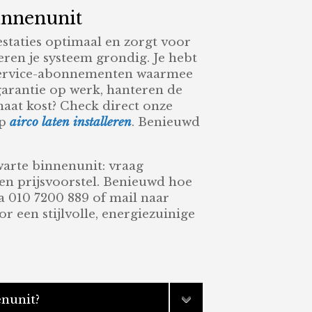
innenunit
staties optimaal en zorgt voor
ren je systeem grondig. Je hebt
f service-abonnementen waarmee
 garantie op werk, hanteren de
maat kost? Check direct onze
op
airco laten installeren
. Benieuwd
warte binnenunit: vraag
n prijsvoorstel. Benieuwd hoe
a 010 7200 889 of mail naar
r een stijlvolle, energiezuinige
enunit?