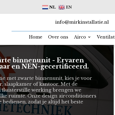
NL
EN
info@mirkinstallatie.nl
Home
Over ons
Airco
Ventila
warte binnenunit - Ervaren
baar en NEN-gecertificeerd.
latie met zwarte binnenunit, kies je voor
, slaapkamer of kantoor. Met de
n fluisterstille werking brengen we
lke ruimte. Onze design airconditioners
 bedienen, zodat je altijd het beste