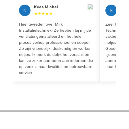
Kees Michel
Rich
K
R
★
★
★
★
★
★
★
Heel tevreden over Mirk
Zeer tevreden
Installatietechniek! Ze hebben bij mij de
Techniek! Pr
ventilatie geïnstalleerd en het hele
vakbekwaam.
proces verliep professioneel en soepel.
netjes en vo
Ze zijn vriendelijk, deskundig en werken
Goede commun
netjes. Ik merk duidelijk het verschil en
tijdens het h
kan ze zeker aanraden aan iedereen die
aanrader voo
op zoek is naar kwaliteit en betrouwbare
naar kwalitei
service.