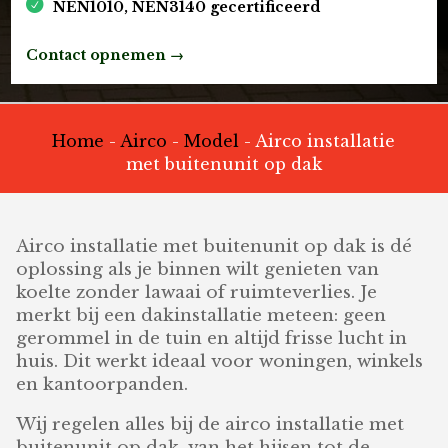
NEN1010, NEN3140 gecertificeerd
Contact opnemen →
Home
-
Airco
-
Model
-
Airco installatie
met buitenunit op dak
Airco installatie met buitenunit op dak is dé
oplossing als je binnen wilt genieten van
koelte zonder lawaai of ruimteverlies. Je
merkt bij een dakinstallatie meteen: geen
gerommel in de tuin en altijd frisse lucht in
huis. Dit werkt ideaal voor woningen, winkels
en kantoorpanden.
Wij regelen alles bij de airco installatie met
buitenunit op dak, van het hijsen tot de