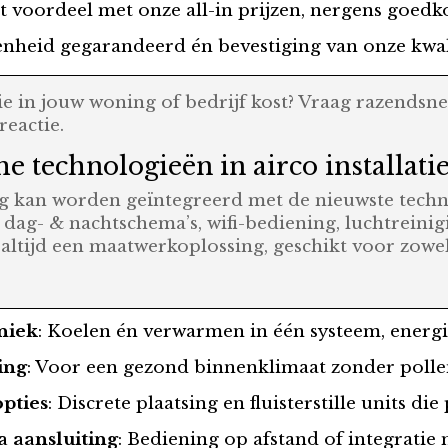
ct voordeel met onze all-in prijzen, nergens goedk
enheid gegarandeerd én bevestiging van onze kwali
tie in jouw woning of bedrijf kost? Vraag razendsn
reactie.
 technologieën in airco installati
ng kan worden geïntegreerd met de nieuwste techn
dag- & nachtschema’s, wifi-bediening, luchtreinigi
k altijd een maatwerkoplossing, geschikt voor zow
niek
: Koelen én verwarmen in één systeem, energi
ing
: Voor een gezond binnenklimaat zonder pollen,
pties
: Discrete plaatsing en fluisterstille units die
a aansluiting
: Bediening op afstand of integrati