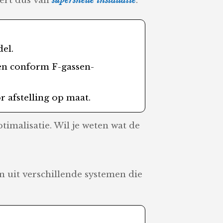
eert dus van
supersnelle installatie
.
del.
sen conform F-gassen-
or afstelling op maat.
timalisatie. Wil je weten wat de
n uit verschillende systemen die