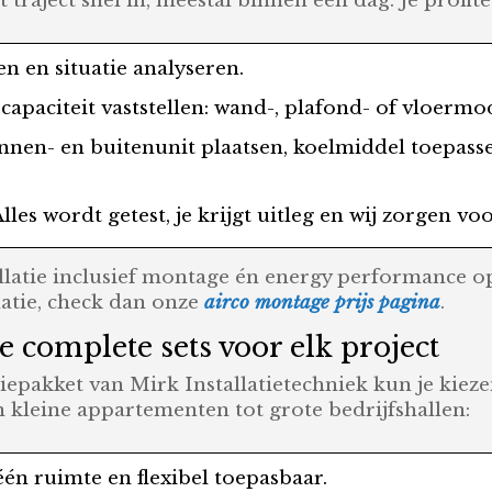
traject snel in, meestal binnen één dag. Je profit
en en situatie analyseren.
capaciteit vaststellen: wand-, plafond- of vloermo
innen- en buitenunit plaatsen, koelmiddel toepas
 Alles wordt getest, je krijgt uitleg en wij zorgen vo
tallatie inclusief montage én energy performance op
latie, check dan onze
airco montage prijs pagina
.
ie complete sets voor elk project
iepakket van Mirk Installatietechniek kun je kieze
n kleine appartementen tot grote bedrijfshallen:
 één ruimte en flexibel toepasbaar.