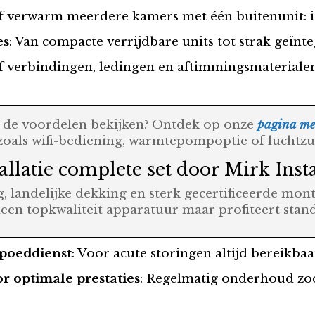
of verwarm meerdere kamers met één buitenunit: i
es
: Van compacte verrijdbare units tot strak geïn
ef verbindingen, ledingen en aftimmingsmaterialen
en de voordelen bekijken? Ontdek op onze
pagina met
 zoals wifi-bediening, warmtepompoptie of luchtzu
llatie complete set door Mirk Insta
, landelijke dekking en sterk gecertificeerde mont
alleen topkwaliteit apparatuur maar profiteert stan
spoeddienst
: Voor acute storingen altijd bereikbaa
 optimale prestaties
: Regelmatig onderhoud zod