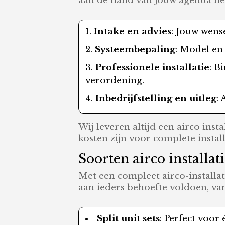
aan de hand van jouw agenda het 
Intake en advies
: Jouw wens
Systeembepaling
: Model en 
Professionele installatie
: B
verordening.
Inbedrijfstelling en uitleg
:
Wij leveren altijd een airco ins
kosten zijn voor complete instal
Soorten airco installat
Met een compleet airco-installat
aan ieders behoefte voldoen, va
Split unit sets
: Perfect voor