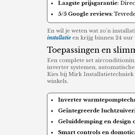
Laagste prijsgarantie
: Dire
5/5 Google reviews
: Tevred
En wil je weten wat zo’n installa
installatie
en krijg binnen 24 uur 
Toepassingen en slimme
Een complete set airconditioni
inverter systemen, automatische 
Kies bij Mirk Installatietechnie
winkels.
Inverter warmtepomptech
Geïntegreerde luchtzuiver
Geluiddemping en design o
Smart controls en domotic