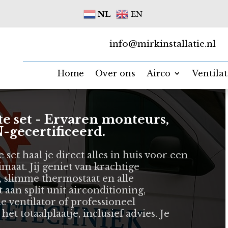
NL
EN
info@mirkinstallatie.nl
Home
Over ons
Airco
Ventila
te set - Ervaren monteurs,
-gecertificeerd.
 set haal je direct alles in huis voor een
maat. Jij geniet van krachtige
t, slimme thermostaat en alle
 aan split unit airconditioning,
e ventilator of professioneel
d het totaalplaatje, inclusief advies. Je