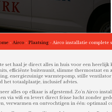
ome
-
Airco
-
Plaatsing
-
Airco installatie complete 
e set haal je direct alles in huis voor een heerlij
its, efficiënte buitenunit, slimme thermostaat en a
ning, energiezuinige warmtepomp, stille ventilator
jd het totaalplaatje, inclusief advies.
eer alles op elkaar is afgestemd. Zo’n Airco insta
ienen via wifi en levert direct frisse lucht zonder 
en, verwarmen en ontvochtigen in één: optimaal co