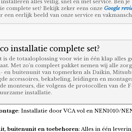
installeren alles veilig, snel én met service. Ben
ie complete set? Bekijk zeker eens onze
Google revi
 een eerlijk beeld van onze service en vakmansch
rco installatie complete set?
et is de totaaloplossing voor wie in één klap alles
at. Met zo’n compleet pakket nemen wij alle zorgen
 en buitenunit van topmerken als Daikin, Mitsubis
e accessoires, bekabeling, leidingen en montage
de monteurs, die volgens de protocollen van de F
uurzame installatie.
montage
: Installatie door VCA vol en NEN1010/NEN
it, buitenunit en toebehoren
: Alles in één leveri