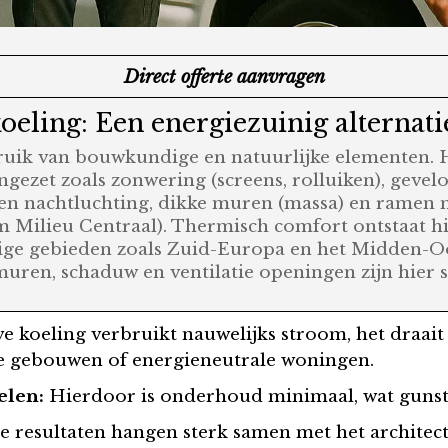
Direct offerte aanvragen
oeling: Een energiezuinig alternati
bruik van bouwkundige en natuurlijke elementen. 
gezet zoals zonwering (screens, rolluiken), gevelo
en en nachtluchting, dikke muren (massa) en ramen
m Milieu Centraal). Thermisch comfort ontstaat h
ige gebieden zoals Zuid-Europa en het Midden-Oo
ren, schaduw en ventilatie openingen zijn hier 
ve koeling verbruikt nauwelijks stroom, het draait
ne gebouwen of energieneutrale woningen.
elen:
Hierdoor is onderhoud minimaal, wat gunstig
 resultaten hangen sterk samen met het architect