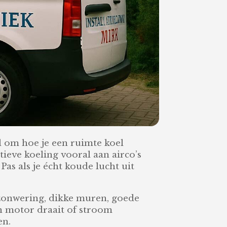
al om hoe je een ruimte koel
ctieve koeling vooral aan airco’s
s als je écht koude lucht uit
et zonwering, dikke muren, goede
en motor draait of stroom
en.