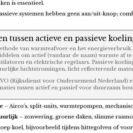
en is essentieel.
assieve systemen hebben geen aan/uit-knop; comf
en tussen actieve en passieve koelin
methode van warmteafvoer en het energieverbruik. 
iddelen om actief (vandaar de naam) warmte af te
tilatoren en elektrische regelaars. Passieve koeli
urlijke luchtstromingen, licht reflecterende mate
 RVO (Rijksdienst voor Ondernemend Nederland) en
aties tussen actief en passief voor duurzaam bo
ie
– Airco’s, split-units, warmtepompen, mechanisch
uurlijk
– zonwering, groene daken, slimme raamorië
oep koel, bijvoorbeeld tijdens hittegolven of voor