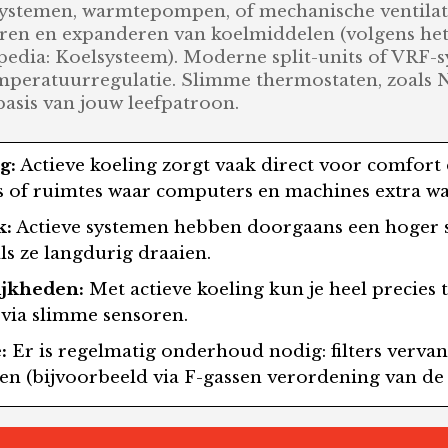
systemen, warmtepompen, of mechanische ventilati
eren en expanderen van koelmiddelen (volgens he
kipedia: Koelsysteem). Moderne split-units of VRF
mperatuurregulatie. Slimme thermostaten, zoals N
asis van jouw leefpatroon.
g:
Actieve koeling zorgt vaak direct voor comfort
s of ruimtes waar computers en machines extra 
k:
Actieve systemen hebben doorgaans een hoger s
ls ze langdurig draaien.
jkheden:
Met actieve koeling kun je heel precies
n via slimme sensoren.
:
Er is regelmatig onderhoud nodig: filters verva
en (bijvoorbeeld via F-gassen verordening van de