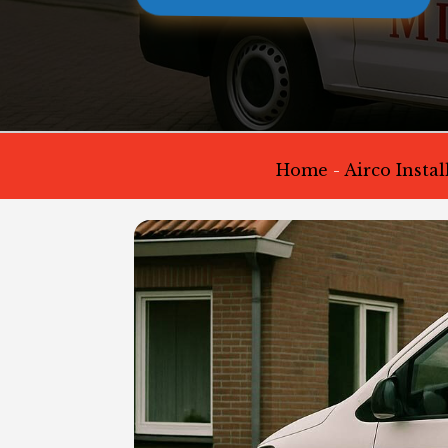
Home
-
Airco Insta