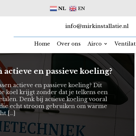
NL
EN
info@mirkinstallatie.nl
Home
Over ons
Airco
Ventila
n actieve en passieve koeling?
ussen actieve en passieve koeling? Dit
e koel krijgt zonder dat je telkens een
etalen. Denk bij actieve koeling vooral
en die echt stroom gebruiken om warme
ht […]