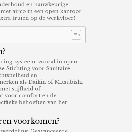
 onderhoud en nauwkeurige
n met airco in een open kantoor
extra truien op de werkvloer!
n?
oning-systeem, vooral in open
e Stichting voor Sanitaire
chtsnelheid en
 merken als Daikin of Mitsubishi
et stijfheid of
ht voor comfort en de
cifieke behoeften van het
toren voorkomen?
chtverdeling. Geavanceerde