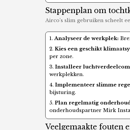
Stappenplan om tochtk
Airco’s slim gebruiken scheelt 
Analyseer de werkplek:
Bren
Kies een geschikt klimaats
per zone.
Installeer luchtverdeelco
werkplekken.
Implementeer slimme rege
bijsturing.
Plan regelmatig onderhoud
onderhoudspartner Mirk Instal
Veelgemaakte fouten en