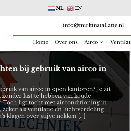
NL
EN
info@mirkinstallatie.nl
Home
Over ons
Airco
Ventila
ten bij gebruik van airco in
bruik van airco in open kantoren? Je zit
 zonder last te hebben van koude
. Toch ligt tocht met airconditioning in
 zeker als ventilatie en luchtverdeling
a’s klagen over stijve nekken […]