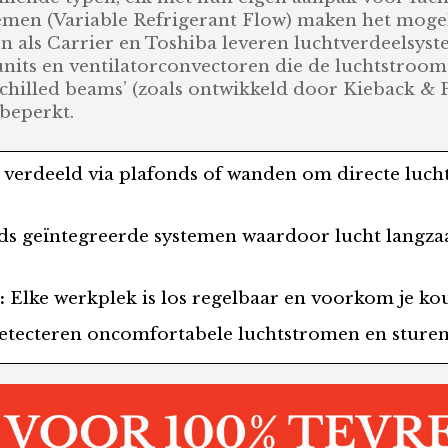
men (Variable Refrigerant Flow) maken het mogel
n als Carrier en Toshiba leveren luchtverdeelsys
nits en ventilatorconvectoren die de luchtstroom 
chilled beams’ (zoals ontwikkeld door Kieback & P
 beperkt.
verdeeld via plafonds of wanden om directe luch
ds geïntegreerde systemen waardoor lucht langza
:
Elke werkplek is los regelbaar en voorkom je ko
tecteren oncomfortabele luchtstromen en sturen d