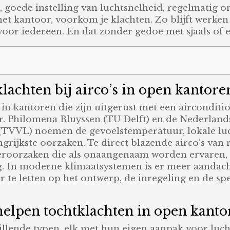
goede instelling van luchtsnelheid, regelmatig
et kantoor, voorkom je klachten. Zo blijft werke
voor iedereen. En dat zonder gedoe met sjaals of 
lachten bij airco’s in open kantore
n kantoren die zijn uitgerust met een airconditi
r. Philomena Bluyssen (TU Delft) en de Nederlands
(TVVL) noemen de gevoelstemperatuur, lokale lu
grijkste oorzaken. Te direct blazende airco’s van
eroorzaken die als onaangenaam worden ervaren, m
g. In moderne klimaatsystemen is er meer aandac
 te letten op het ontwerp, de inregeling en de spe
 helpen tochtklachten in open kan
chillende typen, elk met hun eigen aanpak voor lu