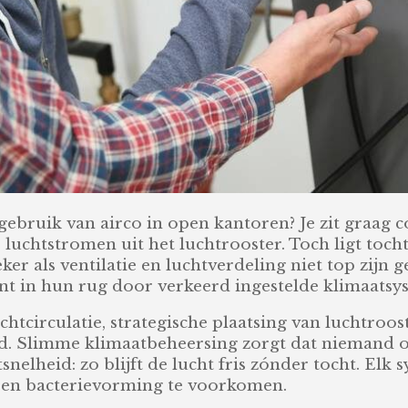
ebruik van airco in open kantoren? Je zit graag 
luchtstromen uit het luchtrooster. Toch ligt toch
er als ventilatie en luchtverdeling niet top zijn g
ont in hun rug door verkeerd ingestelde klimaatsy
htcirculatie, strategische plaatsing van luchtroos
d. Slimme klimaatbeheersing zorgt dat niemand o
tsnelheid: zo blijft de lucht fris zónder tocht. El
n en bacterievorming te voorkomen.