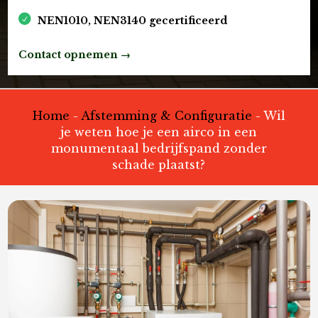
NEN1010, NEN3140 gecertificeerd
Contact opnemen →
Home
-
Afstemming & Configuratie
-
Wil
je weten hoe je een airco in een
monumentaal bedrijfspand zonder
schade plaatst?