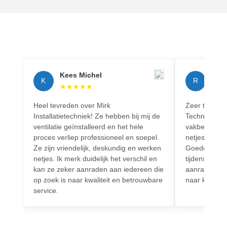
Kees Michel
Rich
K
R
★
★
★
★
★
★
★
Heel tevreden over Mirk
Zeer tevreden
Installatietechniek! Ze hebben bij mij de
Techniek! Pr
ventilatie geïnstalleerd en het hele
vakbekwaam.
proces verliep professioneel en soepel.
netjes en vo
Ze zijn vriendelijk, deskundig en werken
Goede commun
netjes. Ik merk duidelijk het verschil en
tijdens het h
kan ze zeker aanraden aan iedereen die
aanrader voo
op zoek is naar kwaliteit en betrouwbare
naar kwalitei
service.