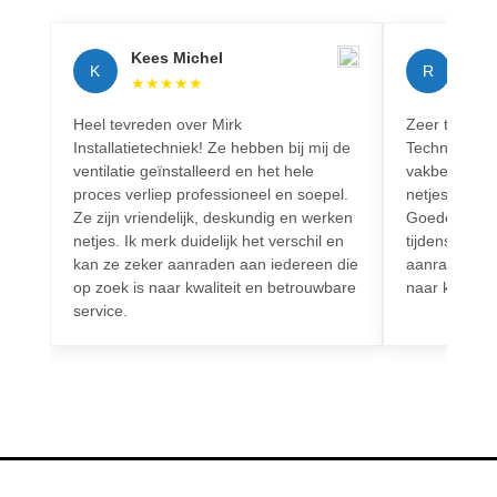
Kees Michel
Rich
K
R
★
★
★
★
★
★
★
Heel tevreden over Mirk
Zeer tevreden
Installatietechniek! Ze hebben bij mij de
Techniek! Pr
ventilatie geïnstalleerd en het hele
vakbekwaam.
proces verliep professioneel en soepel.
netjes en vo
Ze zijn vriendelijk, deskundig en werken
Goede commun
netjes. Ik merk duidelijk het verschil en
tijdens het h
kan ze zeker aanraden aan iedereen die
aanrader voo
op zoek is naar kwaliteit en betrouwbare
naar kwalitei
service.