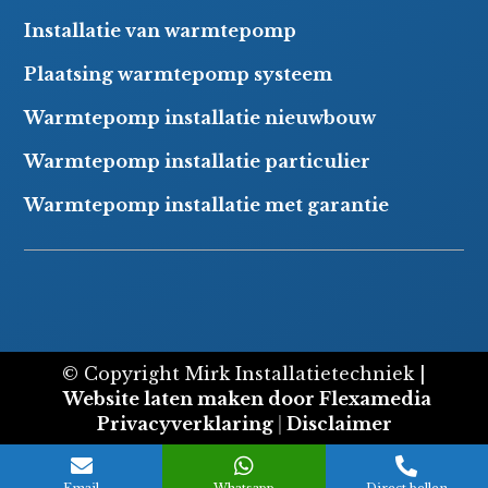
Installatie van warmtepomp
Plaatsing warmtepomp systeem
Warmtepomp installatie nieuwbouw
Warmtepomp installatie particulier
Warmtepomp installatie met garantie
© Copyright Mirk Installatietechniek |
Website laten maken door Flexamedia
Privacyverklaring
|
Disclaimer


